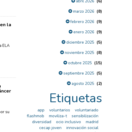
(6)
abril 2026
(8)
marzo 2026
(9)
febrero 2026
en la
(9)
enero 2026
(5)
diciembre 2025
la ELA
(8)
noviembre 2025
(15)
octubre 2025
(5)
septiembre 2025
(2)
agosto 2025
a
áncer
Etiquetas
app
voluntarios
voluntariado
por su
flashmob
moviliza-t
sensibilización
diversidad
ocio inclusivo
madrid
cecap joven
innovación social