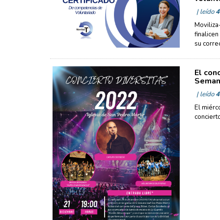
| leído
4
Moviliza
finalice
su corre
El con
Semana
| leído
4
El miérc
conciert