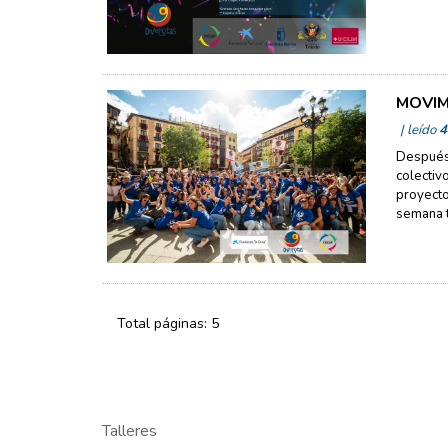
MOVIMI
| leído
4
Después 
colectiv
proyecto
semana t
Total páginas: 5
Talleres