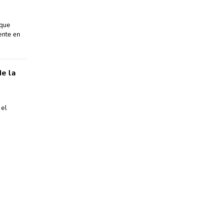
 que
ente en
de la
 el