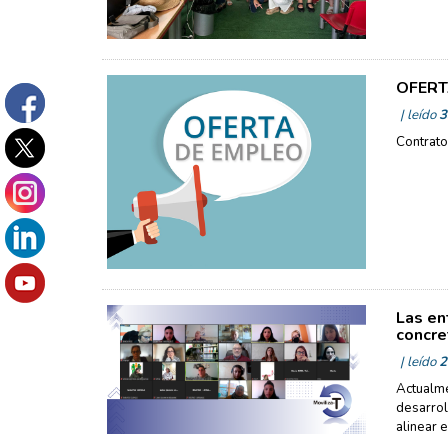
OFERTA
| leído
3
Contrato
Las en
concre
| leído
2
Actualme
desarrol
alinear 