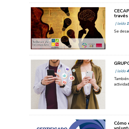
CECAP 
través
| leído
1
Se desar
GRUPO 
| leído
4
También 
activida
Cómo e
volunt