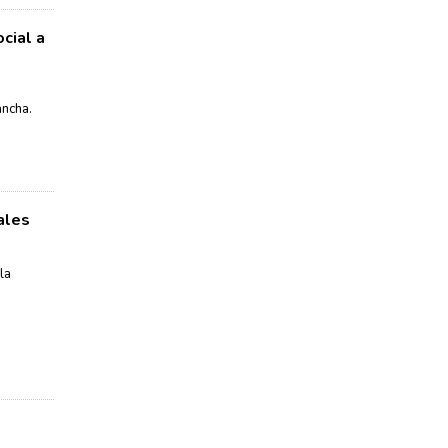
cial a
ancha.
ales
la
e