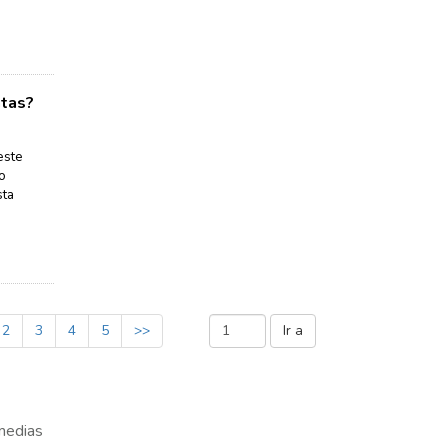
ntas?
este
o
sta
2
3
4
5
>>
medias