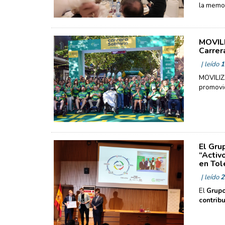
la memor
MOVILI
Carrer
| leído
1
MOVILIZA
promovid
El Gru
“Activ
en To
| leído
2
El
Grupo
contribu