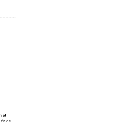
n el
 fin de