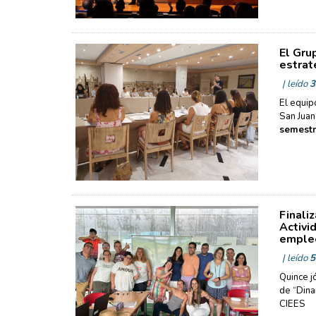
El Gru
estrat
| leído
3
El equip
San Juan
semestr
Finali
Activi
empleo
| leído
5
Quince j
de “Dina
CIEES