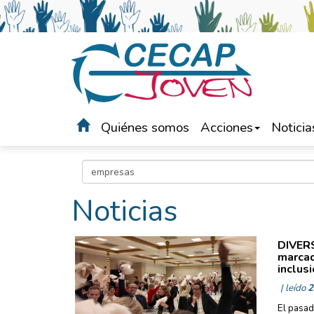
Quiénes somos
Acciones
Noticia
Portada
>
Noticias
Noticias
DIVERS
marcad
inclus
| leído
2
El pasa