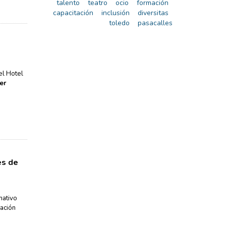
talento
teatro
ocio
formación
capacitación
inclusión
diversitas
toledo
pasacalles
el Hotel
er
es de
mativo
dación