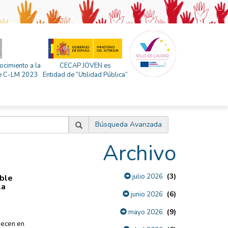
ocimiento a la
CECAP JOVEN es
 de C-LM 2023
Entidad de “Utilidad Pública”
Búsqueda Avanzada
Archivo
(3)
julio 2026
able
la
(6)
junio 2026
(9)
mayo 2026
necen en