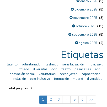
(9)
enero 2026
(5)
diciembre 2025
(8)
noviembre 2025
(15)
octubre 2025
(5)
septiembre 2025
(2)
agosto 2025
Etiquetas
talento
voluntariado
flashmob
sensibilización
moviliza-t
toledo
diversitas
ocio
teatro
pasacalles
app
innovación social
voluntarios
cecap joven
capacitación
inclusión
ocio inclusivo
formación
madrid
diversidad
Total páginas: 9
1
2
3
4
5
6
>>