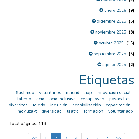
(9)
enero 2026
(5)
diciembre 2025
(8)
noviembre 2025
(15)
octubre 2025
(5)
septiembre 2025
(2)
agosto 2025
Etiquetas
flashmob
voluntarios
madrid
app
innovación social
talento
ocio
ocio inclusivo
cecap joven
pasacalles
diversitas
toledo
inclusión
sensibilización
capacitación
moviliza-t
diversidad
teatro
formación
voluntariado
Total páginas: 118
<<
1
2
3
4
5
6
7
>>