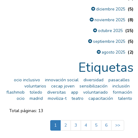
(5)
diciembre 2025
(8)
noviembre 2025
(15)
octubre 2025
(5)
septiembre 2025
(2)
agosto 2025
Etiquetas
ocio inclusivo
innovación social
diversidad
pasacalles
voluntarios
cecap joven
sensibilización
inclusión
flashmob
toledo
diversitas
app
voluntariado
formación
ocio
madrid
moviliza-t
teatro
capacitación
talento
Total páginas: 13
1
2
3
4
5
6
>>