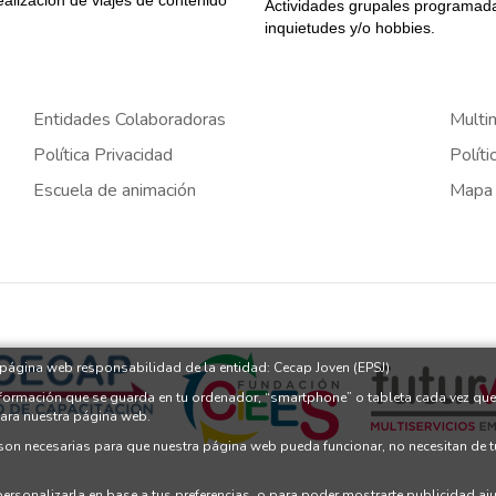
Actividades grupales programadas
inquietudes y/o hobbies.
Entidades Colaboradoras
Multi
Política Privacidad
Políti
Escuela de animación
Mapa
a página web responsabilidad de la entidad: Cecap Joven (EPSJ)
nformación que se guarda en tu ordenador, “smartphone” o tableta cada vez que
para nuestra página web.
 son necesarias para que nuestra página web pueda funcionar, no necesitan de 
 personalizarla en base a tus preferencias, o para poder mostrarte publicidad a