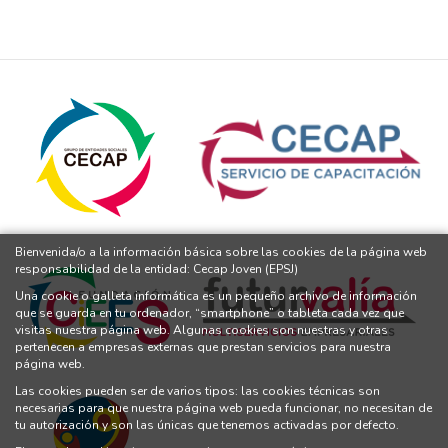
Bienvenida/o a la información básica sobre las cookies de la página web
responsabilidad de la entidad: Cecap Joven (EPSJ)
Una cookie o galleta informática es un pequeño archivo de información
que se guarda en tu ordenador, “smartphone” o tableta cada vez que
visitas nuestra página web. Algunas cookies son nuestras y otras
pertenecen a empresas externas que prestan servicios para nuestra
página web.
Las cookies pueden ser de varios tipos: las cookies técnicas son
necesarias para que nuestra página web pueda funcionar, no necesitan de
tu autorización y son las únicas que tenemos activadas por defecto.