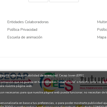
Entidades Colaboradoras
Multi
Política Privacidad
Políti
Escuela de animación
Mapa
a página web responsabilidad de la entidad: Cecap Joven (EPSJ)
nformación que se guarda en tu ordenador, “smartphone” o tableta cada vez que
para nuestra página web.
 son necesarias para que nuestra página web pueda funcionar, no necesitan de 
 personalizarla en base a tus preferencias, o para poder mostrarte publicidad a