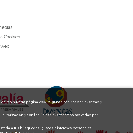
medias
ca Cookies
 web
 visitas nuestra página web. Algunas cookies son nuestras y
tu autorización y son las únicas que tenemos activadas por
justada a tus búsquedas, gustos e intereses personales.