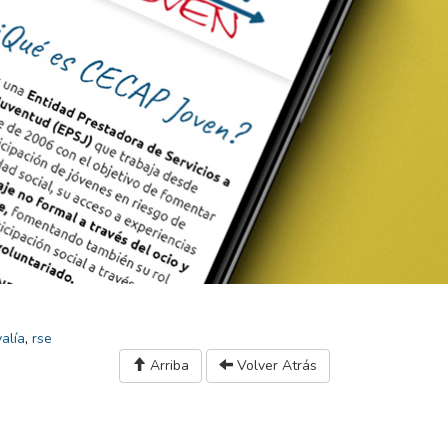
valía
,
rse
Arriba
Volver Atrás