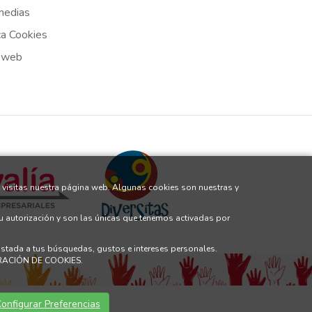
medias
ca Cookies
 web
 visitas nuestra página web. Algunas cookies son nuestras y
tu autorización y son las únicas que tenemos activadas por
justada a tus búsquedas, gustos e intereses personales.
GURACIÓN DE COOKIES.
onfigurar Preferencias