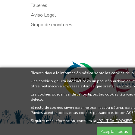
Talleres
Aviso Legal
Grupo de monitores
Bienvenida/o a la información básica sobre las cookies de l
Una cookie o galleta informática es un pequeño archivo de i
otras pertenecen a empresas externas que prestan servicios 
Las cookies pueden ser de varios tipos: las cookies técnicas
defecto.
El resto de cookies sirven para mejorar nuestra página, para
Puedes aceptar todas estas cookies pulsando el botón ACE
Si quires más información, consulta la
“POLITICA COOKIES”
d
Aceptar todas