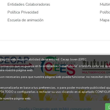
Entidades Colaboradoras
Multi
Política Privacidad
Políti
Escuela de animación
Mapa
a página web responsabilidad de la entidad: Cecap Joven (EPSJ)
nformación que se guarda en tu ordenador, “smartphone” o tableta cada vez que
para nuestra página web.
 son necesarias para que nuestra página web pueda funcionar, no necesitan de 
 personalizarla en base a tus preferencias, o para poder mostrarte publicidad a
PTA TODO o configurarlas o rechazar su uso clicando en el apartado CONFI
e nuestra página web.
C
Diseño y Desarrollo web Im3diA comunicación