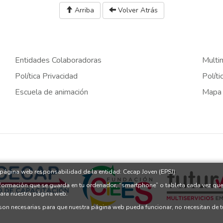
Arriba
Volver Atrás
Entidades Colaboradoras
Multi
Política Privacidad
Políti
Escuela de animación
Mapa
a página web responsabilidad de la entidad: Cecap Joven (EPSJ)
nformación que se guarda en tu ordenador, “smartphone” o tableta cada vez que
para nuestra página web.
 son necesarias para que nuestra página web pueda funcionar, no necesitan de 