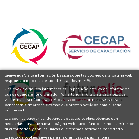
Bienvenida/o a la información básica sobre las cookies de la página web
responsabilidad de la entidad: Cecap Joven (EPSJ)
Una cookie o galleta informática es un pequeño archivo de información
que se guarda en tu ordenador, “smartphone” o tableta cada vez que
visitas nuestra página web. Algunas cookies son nuestras y otras
pertenecen a empresas externas que prestan servicios para nuestra
página web.
Las cookies pueden ser de varios tipos: las cookies técnicas son
necesarias para que nuestra página web pueda funcionar, no necesitan de
tu autorización y son las únicas que tenemos activadas por defecto.
El resto de cookies sirven para mejorar nuestra página, para