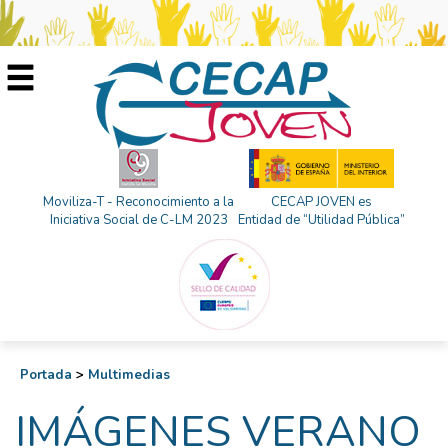
Moviliza-T - Reconocimiento a la
CECAP JOVEN es
Iniciativa Social de C-LM 2023
Entidad de “Utilidad Pública”
Portada
>
Multimedias
IMÁGENES VERANO