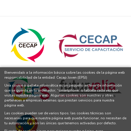
Bienvenida/o a la información básica sobre las cookies de la página web
responsabilidad de la entidad: Cecap Joven (EPSJ)
Una cookie o galleta informática es un pequeño archivo de información
que se guarda en tu ordenador, “smartphone” o tableta cada vez que
visitas nuestra página web. Algunas cookies son nuestras y otras
pertenecen a empresas externas que prestan servicios para nuestra
página web.
Las cookies pueden ser de varios tipos: las cookies técnicas son
necesarias para que nuestra página web pueda funcionar, no necesitan de
tu autorización y son las únicas que tenemos activadas por defecto.