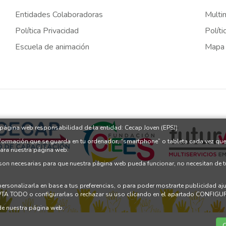
Entidades Colaboradoras
Multi
Política Privacidad
Políti
Escuela de animación
Mapa
a página web responsabilidad de la entidad: Cecap Joven (EPSJ)
nformación que se guarda en tu ordenador, “smartphone” o tableta cada vez que
para nuestra página web.
 son necesarias para que nuestra página web pueda funcionar, no necesitan de 
 personalizarla en base a tus preferencias, o para poder mostrarte publicidad a
PTA TODO o configurarlas o rechazar su uso clicando en el apartado CONFI
e nuestra página web.
C