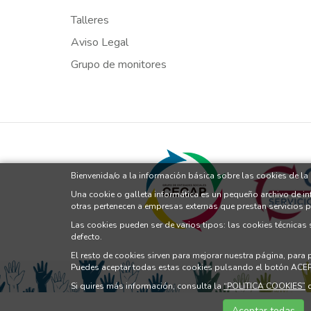
Talleres
Aviso Legal
Grupo de monitores
Bienvenida/o a la información básica sobre las cookies de l
Una cookie o galleta informática es un pequeño archivo de i
otras pertenecen a empresas externas que prestan servicios 
Las cookies pueden ser de varios tipos: las cookies técnicas
defecto.
El resto de cookies sirven para mejorar nuestra página, para
Puedes aceptar todas estas cookies pulsando el botón ACE
Si quires más información, consulta la
“POLITICA COOKIES”
d
Aceptar todas