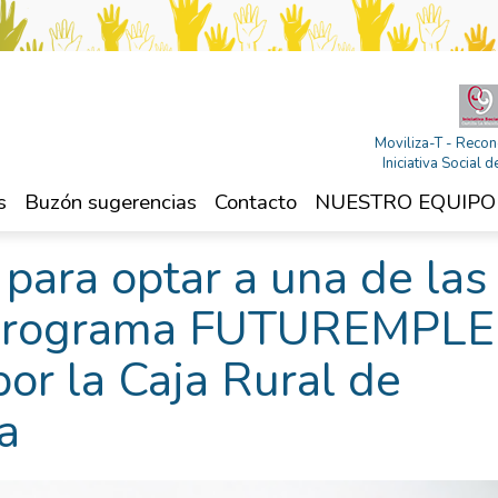
Moviliza-T - Recon
Iniciativa Social
s
Buzón sugerencias
Contacto
NUESTRO EQUIPO
 para optar a una de las
l Programa FUTUREMPL
or la Caja Rural de
a