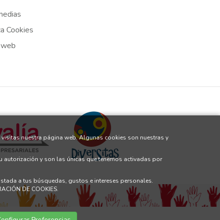
medias
ca Cookies
 web
 visitas nuestra página web. Algunas cookies son nuestras y
tu autorización y son las únicas que tenemos activadas por
justada a tus búsquedas, gustos e intereses personales.
GURACIÓN DE COOKIES.
onfigurar Preferencias