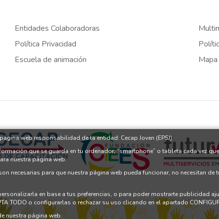
Entidades Colaboradoras
Multi
Política Privacidad
Políti
Escuela de animación
Mapa
a página web responsabilidad de la entidad: Cecap Joven (EPSJ)
nformación que se guarda en tu ordenador, “smartphone” o tableta cada vez que
para nuestra página web.
 son necesarias para que nuestra página web pueda funcionar, no necesitan de 
 personalizarla en base a tus preferencias, o para poder mostrarte publicidad a
PTA TODO o configurarlas o rechazar su uso clicando en el apartado CONFI
e nuestra página web.