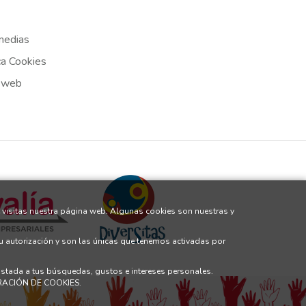
medias
ca Cookies
 web
 visitas nuestra página web. Algunas cookies son nuestras y
tu autorización y son las únicas que tenemos activadas por
justada a tus búsquedas, gustos e intereses personales.
GURACIÓN DE COOKIES.