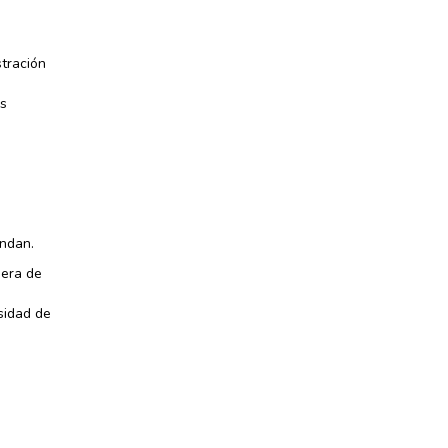
stración
as
ondan.
iera de
a
sidad de