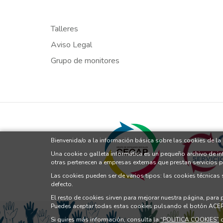
Talleres
Aviso Legal
Grupo de monitores
Bienvenida/o a la información básica sobre las cookies de l
Una cookie o galleta informática es un pequeño archivo de i
otras pertenecen a empresas externas que prestan servicios 
Las cookies pueden ser de varios tipos: las cookies técnicas
defecto.
El resto de cookies sirven para mejorar nuestra página, para
Puedes aceptar todas estas cookies pulsando el botón ACE
Si quires más información, consulta la
“POLITICA COOKIES”
d