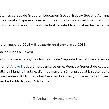
 últimos cursos de Grado en Educación Social, Trabajo Social o Admini
uncional c. Experiencia en el contexto de la diversidad funcional d.
 voluntariados en el contexto de la diversidad funcional en las temátic
cio en mayo de 2015 y finalización en diciembre de 2015.
a, de lunes a jueves).
os brutos mensuales, más los gastos de Seguridad Social que corresp
a en el
Anexo I,
deberán presentarse en el Registro General de cualqu
lla-La Mancha hasta el día 4 de mayo e irán dirigidas al Director de l
antander- UCLM”, Facultad Ciencias Jurídicas y Sociales de la Univer
an Pedro Mártir, s/n, 45071-Toledo.
Arriba
Volver Atrás