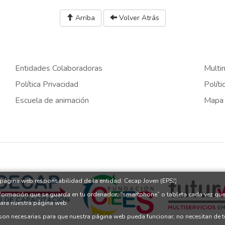
Arriba
Volver Atrás
Entidades Colaboradoras
Multi
Política Privacidad
Políti
Escuela de animación
Mapa
a página web responsabilidad de la entidad: Cecap Joven (EPSJ)
nformación que se guarda en tu ordenador, “smartphone” o tableta cada vez que
para nuestra página web.
 son necesarias para que nuestra página web pueda funcionar, no necesitan de 