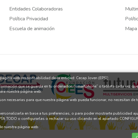
Entidades Colaboradoras
Multi
Política Privacidad
Políti
Escuela de animación
Mapa
a página web responsabilidad de la entidad: Cecap Joven (EPSJ)
nformación que se guarda en tu ordenador, “smartphone” o tableta cada vez que
para nuestra página web.
 son necesarias para que nuestra página web pueda funcionar, no necesitan de 
 personalizarla en base a tus preferencias, o para poder mostrarte publicidad a
PTA TODO o configurarlas o rechazar su uso clicando en el apartado CONFI
e nuestra página web.
C