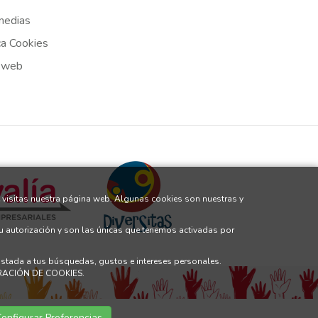
medias
ca Cookies
 web
 visitas nuestra página web. Algunas cookies son nuestras y
tu autorización y son las únicas que tenemos activadas por
justada a tus búsquedas, gustos e intereses personales.
GURACIÓN DE COOKIES.
onfigurar Preferencias