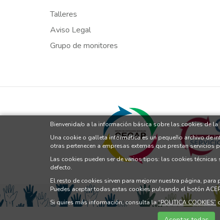
Talleres
Aviso Legal
Grupo de monitores
Bienvenida/o a la información básica sobre las cookies de l
Una cookie o galleta informática es un pequeño archivo de i
otras pertenecen a empresas externas que prestan servicios 
Las cookies pueden ser de varios tipos: las cookies técnicas
defecto.
El resto de cookies sirven para mejorar nuestra página, para
Puedes aceptar todas estas cookies pulsando el botón ACE
Si quires más información, consulta la
“POLITICA COOKIES”
d
Aceptar todas