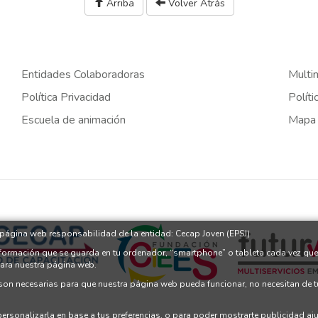
Arriba
Volver Atrás
Entidades Colaboradoras
Multi
Política Privacidad
Políti
Escuela de animación
Mapa
a página web responsabilidad de la entidad: Cecap Joven (EPSJ)
nformación que se guarda en tu ordenador, “smartphone” o tableta cada vez que
para nuestra página web.
 son necesarias para que nuestra página web pueda funcionar, no necesitan de 
 personalizarla en base a tus preferencias, o para poder mostrarte publicidad a