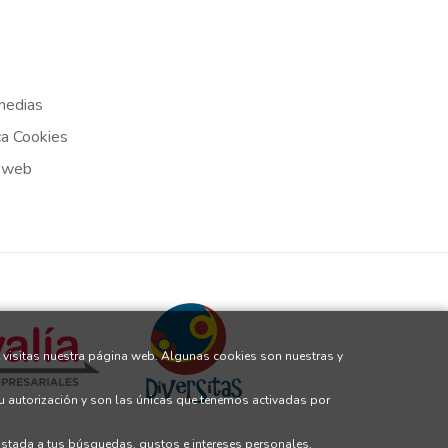
medias
ca Cookies
 web
 visitas nuestra página web. Algunas cookies son nuestras y
tu autorización y son las únicas que tenemos activadas por
justada a tus búsquedas, gustos e intereses personales.