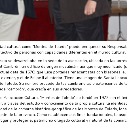
ntidad cultural como "Montes de Toledo" puede enriquecer su Responsab
 colectivo de personas con capacidades diferentes en el mundo cultural.
ista se desarrollaba en la sede de la asociación, ubicada en las torres
el Cambrón, un edificio de origen musulmán, aunque muy modificado (
actual data de 1576) que luce portadas renacentistas con blasones, el 
 exterior, y el de Felipe II al interior. Tiene una imagen de Santa Leoca
de Toledo. Su nombre procede de las cambroneras o extensiones de l
da "cambrón", que crecía en sus alrededores.
ad Asociación Cultural "Montes de Toledo" se fundó en 1977 con el án
ar, a través del estudio y conocimiento de la propia cultura, la identida
idad de la comarca histórico-geográfica de los Montes de Toledo, loca
este de la provincia. Como establecen sus fines fundacionales, la asoc
tigar y proteger el patrimonio o legado cultural y natural de la comarc
.