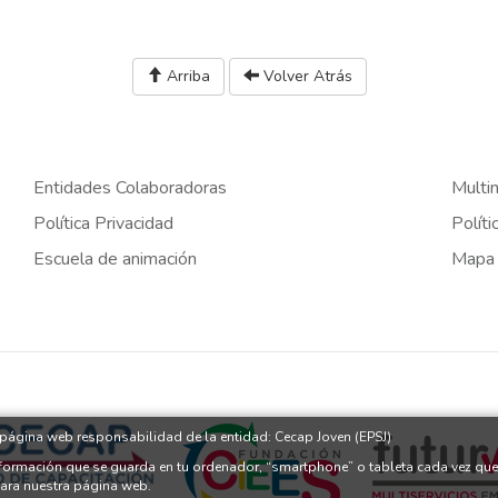
Arriba
Volver Atrás
Entidades Colaboradoras
Multi
Política Privacidad
Políti
Escuela de animación
Mapa
a página web responsabilidad de la entidad: Cecap Joven (EPSJ)
nformación que se guarda en tu ordenador, “smartphone” o tableta cada vez que
para nuestra página web.