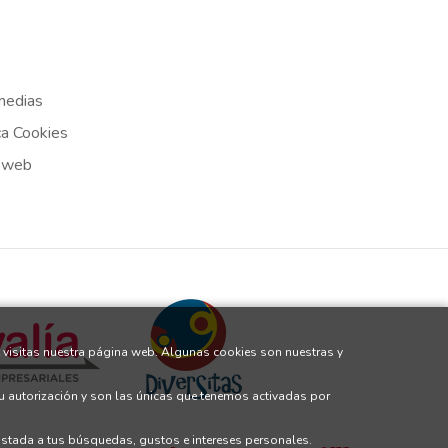
medias
ca Cookies
 web
 visitas nuestra página web. Algunas cookies son nuestras y
tu autorización y son las únicas que tenemos activadas por
justada a tus búsquedas, gustos e intereses personales.