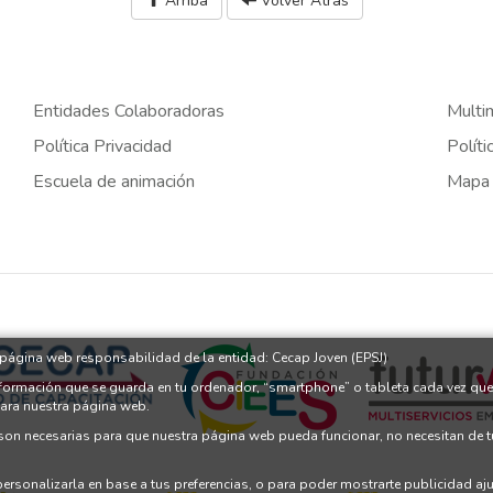
Arriba
Volver Atrás
Entidades Colaboradoras
Multi
Política Privacidad
Políti
Escuela de animación
Mapa
a página web responsabilidad de la entidad: Cecap Joven (EPSJ)
nformación que se guarda en tu ordenador, “smartphone” o tableta cada vez que
para nuestra página web.
 son necesarias para que nuestra página web pueda funcionar, no necesitan de 
 personalizarla en base a tus preferencias, o para poder mostrarte publicidad a