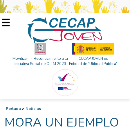
Moviliza-T - Reconocimiento a la
CECAP JOVEN es
Iniciativa Social de C-LM 2023
Entidad de “Utilidad Pública”
Portada
>
Noticias
MORA UN EJEMPLO