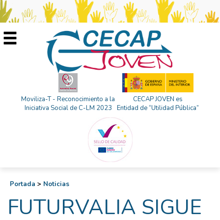
Moviliza-T - Reconocimiento a la
CECAP JOVEN es
Iniciativa Social de C-LM 2023
Entidad de “Utilidad Pública”
Portada
>
Noticias
FUTURVALIA SIGUE