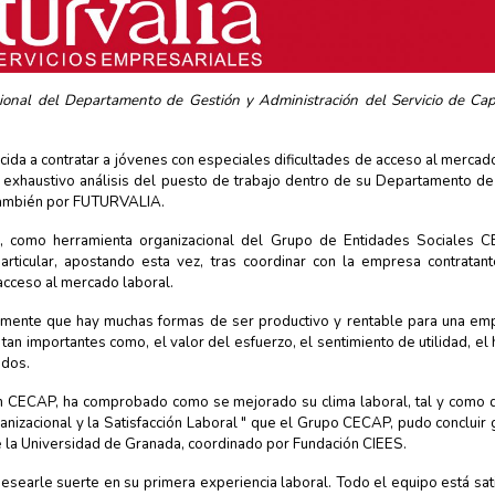
sional del Departamento de Gestión y Administración del Servicio de Cap
da a contratar a jóvenes con especiales dificultades de acceso al mercado
n exhaustivo análisis del puesto de trabajo dentro de su Departamento de
 también por FUTURVALIA.
ia, como herramienta organizacional del Grupo de Entidades Sociales 
ticular, apostando esta vez, tras coordinar con la empresa contratant
acceso al mercado laboral.
amente que hay muchas formas de ser productivo y rentable para una em
 tan importantes como, el valor del esfuerzo, el sentimiento de utilidad, el
odos.
ón CECAP, ha comprobado como se mejorado su clima laboral, tal y como
ganizacional y la Satisfacción Laboral " que el Grupo CECAP, pudo concluir 
de la Universidad de Granada, coordinado por Fundación CIEES.
earle suerte en su primera experiencia laboral. Todo el equipo está sat