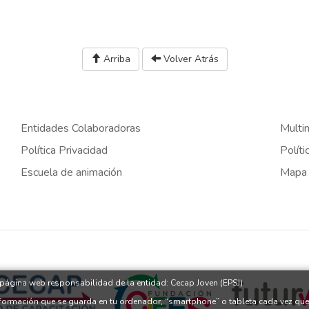
Arriba
Volver Atrás
Entidades Colaboradoras
Multi
Política Privacidad
Políti
Escuela de animación
Mapa
a página web responsabilidad de la entidad: Cecap Joven (EPSJ)
nformación que se guarda en tu ordenador, “smartphone” o tableta cada vez que