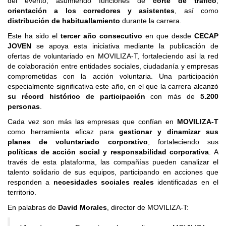
del evento, asumiendo funciones de
corte de tráfico
,
orientación a los corredores y asistentes
, así como
distribución de habituallamiento
durante la carrera.
Este ha sido el
tercer año consecutivo
en que desde
CECAP
JOVEN
se apoya esta iniciativa mediante la publicación de
ofertas de voluntariado en MOVILIZA-T, fortaleciendo así la red
de colaboración entre entidades sociales, ciudadanía y empresas
comprometidas con la acción voluntaria. Una participación
especialmente significativa este año, en el que la carrera alcanzó
su récord histórico de participación
con más de
5.200
personas
.
Cada vez son más las empresas que confían en
MOVILIZA-T
como herramienta eficaz para
gestionar y dinamizar sus
planes de voluntariado corporativo
, fortaleciendo sus
políticas de acción social y responsabilidad corporativa
. A
través de esta plataforma, las compañías pueden canalizar el
talento solidario de sus equipos, participando en acciones que
responden a
necesidades sociales reales
identificadas en el
territorio.
En palabras de
David Morales
, director de MOVILIZA-T: