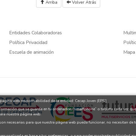
Arriba
Volver Atrás
Entidades Colaboradoras
Multi
Política Privacidad
Políti
Escuela de animación
Mapa
a página web responsabilidad de la entidad: Cecap Joven (EPSJ)
nformación que se guarda en tu ordenador, “smartphone” o tableta cada vez que
para nuestra página web.
 son necesarias para que nuestra página web pueda funcionar, no necesitan de 
 personalizarla en base a tus preferencias, o para poder mostrarte publicidad a