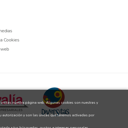
medias
ca Cookies
 web
 visitas nuestra página web. Algunas cookies son nuestras y
tu autorización y son las únicas que tenemos activadas por
justada a tus búsquedas, gustos e intereses personales.