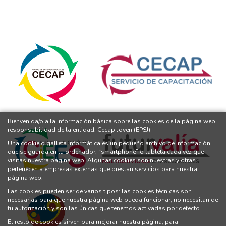
Bienvenida/o a la información básica sobre las cookies de la página web
responsabilidad de la entidad: Cecap Joven (EPSJ)
Una cookie o galleta informática es un pequeño archivo de información
que se guarda en tu ordenador, “smartphone” o tableta cada vez que
visitas nuestra página web. Algunas cookies son nuestras y otras
pertenecen a empresas externas que prestan servicios para nuestra
página web.
Las cookies pueden ser de varios tipos: las cookies técnicas son
necesarias para que nuestra página web pueda funcionar, no necesitan de
tu autorización y son las únicas que tenemos activadas por defecto.
El resto de cookies sirven para mejorar nuestra página, para