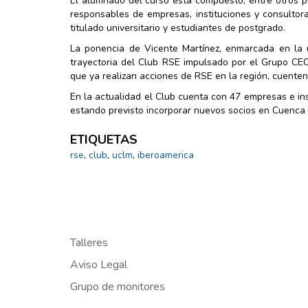
El alumnado del curso está compuesto, entre otros pe
responsables de empresas, instituciones y consultoras
titulado universitario y estudiantes de postgrado.
La ponencia de Vicente Martínez, enmarcada en la u
trayectoria del Club RSE impulsado por el Grupo CEC
que ya realizan acciones de RSE en la región, cuenten
En la actualidad el Club cuenta con 47 empresas e ins
estando previsto incorporar nuevos socios en Cuenca 
ETIQUETAS
rse
,
club
,
uclm
,
iberoamerica
Talleres
Aviso Legal
Grupo de monitores