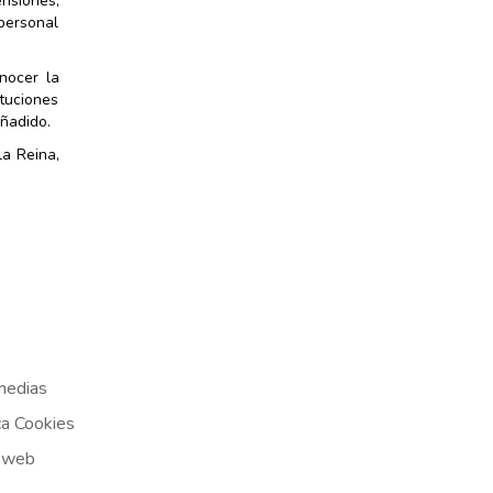
ensiones;
 personal
nocer la
tuciones
añadido.
la Reina,
medias
ca Cookies
 web