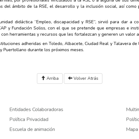
rfiles, por profesionales vinculados a la RSE o a alguna de sus dim
 del ámbito de la RSE, el desarrollo y la inclusión social, así como
nidad didáctica “Empleo, discapacidad y RSE”, sirvió para dar a co
AP y Fundación Soliss, con el que se pretende que empresas e insti
 con herramientas y recursos que les fortalezcan y generen un valor 
tituciones adheridas en Toledo, Albacete, Ciudad Real y Talavera de 
y Puertollano durante los próximos meses.
Arriba
Volver Atrás
Entidades Colaboradoras
Multi
Política Privacidad
Políti
Escuela de animación
Mapa