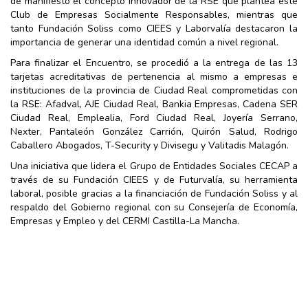
de manifiesto el concepto innovador de la RSE que plantea este
Club de Empresas Socialmente Responsables, mientras que
tanto Fundación Soliss como CIEES y Laborvalía destacaron la
importancia de generar una identidad común a nivel regional.
Para finalizar el Encuentro, se procedió a la entrega de las 13
tarjetas acreditativas de pertenencia al mismo a empresas e
instituciones de la provincia de Ciudad Real comprometidas con
la RSE: Afadval, AJE Ciudad Real, Bankia Empresas, Cadena SER
Ciudad Real, Emplealia, Ford Ciudad Real, Joyería Serrano,
Nexter, Pantaleón González Carrión, Quirón Salud, Rodrigo
Caballero Abogados, T-Security y Divisegu y Valitadis Malagón.
Una iniciativa que lidera el Grupo de Entidades Sociales CECAP a
través de su Fundación CIEES y de Futurvalía, su herramienta
laboral, posible gracias a la financiación de Fundación Soliss y al
respaldo del Gobierno regional con su Consejería de Economía,
Empresas y Empleo y del CERMI Castilla-La Mancha.