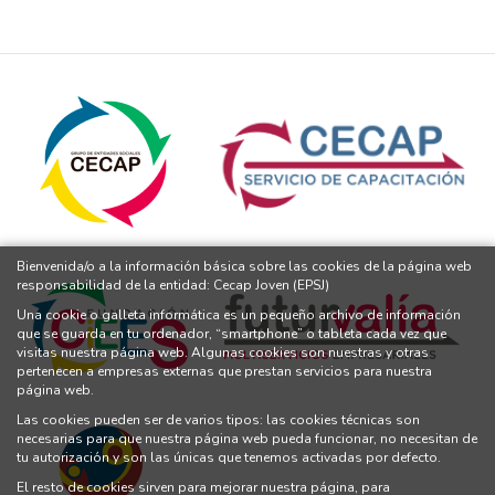
Bienvenida/o a la información básica sobre las cookies de la página web
responsabilidad de la entidad: Cecap Joven (EPSJ)
Una cookie o galleta informática es un pequeño archivo de información
que se guarda en tu ordenador, “smartphone” o tableta cada vez que
visitas nuestra página web. Algunas cookies son nuestras y otras
pertenecen a empresas externas que prestan servicios para nuestra
página web.
Las cookies pueden ser de varios tipos: las cookies técnicas son
necesarias para que nuestra página web pueda funcionar, no necesitan de
tu autorización y son las únicas que tenemos activadas por defecto.
El resto de cookies sirven para mejorar nuestra página, para