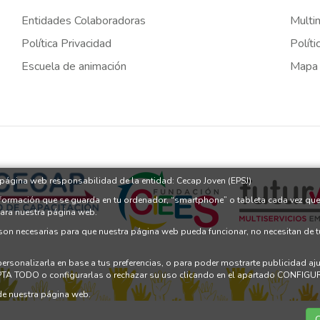
Entidades Colaboradoras
Multi
Política Privacidad
Políti
Escuela de animación
Mapa
a página web responsabilidad de la entidad: Cecap Joven (EPSJ)
nformación que se guarda en tu ordenador, “smartphone” o tableta cada vez que
para nuestra página web.
 son necesarias para que nuestra página web pueda funcionar, no necesitan de 
 personalizarla en base a tus preferencias, o para poder mostrarte publicidad a
PTA TODO o configurarlas o rechazar su uso clicando en el apartado CONFI
e nuestra página web.
C