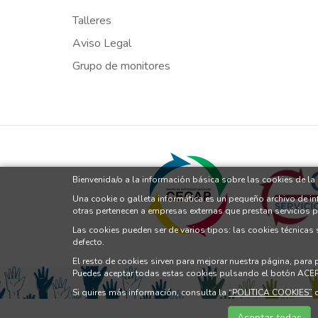
Talleres
Aviso Legal
Grupo de monitores
Bienvenida/o a la información básica sobre las cookies de l
Una cookie o galleta informática es un pequeño archivo de i
otras pertenecen a empresas externas que prestan servicios 
Las cookies pueden ser de varios tipos: las cookies técnicas
defecto.
El resto de cookies sirven para mejorar nuestra página, para
Puedes aceptar todas estas cookies pulsando el botón ACE
Si quires más información, consulta la
“POLITICA COOKIES”
d
Aceptar todas