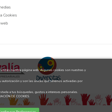
medias
ca Cookies
 web
 visitas nuestra página web. Algunas cookies son nuestras y
tu autorización y son las únicas que tenemos activadas por
justada a tus búsquedas, gustos e intereses personales.
GURACIÓN DE COOKIES.
onfigurar Preferencias