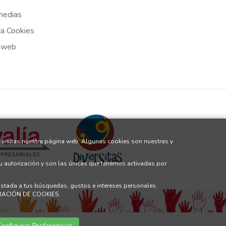
medias
ca Cookies
 web
 visitas nuestra página web. Algunas cookies son nuestras y
tu autorización y son las únicas que tenemos activadas por
justada a tus búsquedas, gustos e intereses personales.
GURACIÓN DE COOKIES.
onfigurar Preferencias