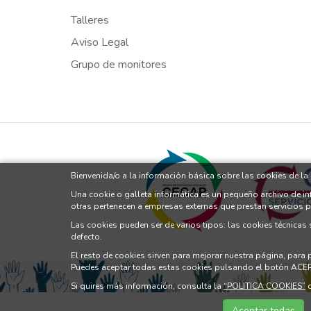
Talleres
Aviso Legal
Grupo de monitores
Bienvenida/o a la información básica sobre las cookies de l
Una cookie o galleta informática es un pequeño archivo de i
otras pertenecen a empresas externas que prestan servicios 
Las cookies pueden ser de varios tipos: las cookies técnicas
defecto.
El resto de cookies sirven para mejorar nuestra página, para
Puedes aceptar todas estas cookies pulsando el botón ACE
Si quires más información, consulta la
“POLITICA COOKIES”
d
Aceptar todas