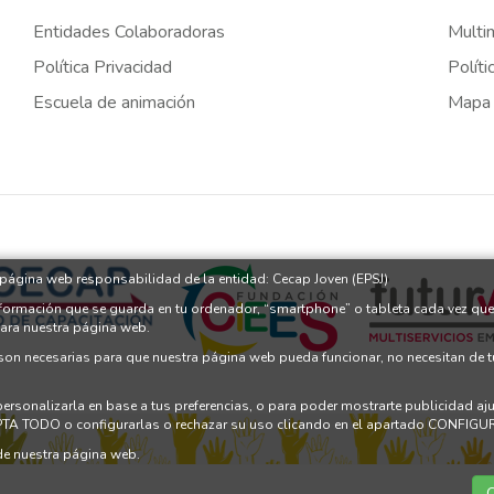
Entidades Colaboradoras
Multi
Política Privacidad
Políti
Escuela de animación
Mapa
a página web responsabilidad de la entidad: Cecap Joven (EPSJ)
nformación que se guarda en tu ordenador, “smartphone” o tableta cada vez que
para nuestra página web.
 son necesarias para que nuestra página web pueda funcionar, no necesitan de 
 personalizarla en base a tus preferencias, o para poder mostrarte publicidad a
PTA TODO o configurarlas o rechazar su uso clicando en el apartado CONFI
e nuestra página web.
C