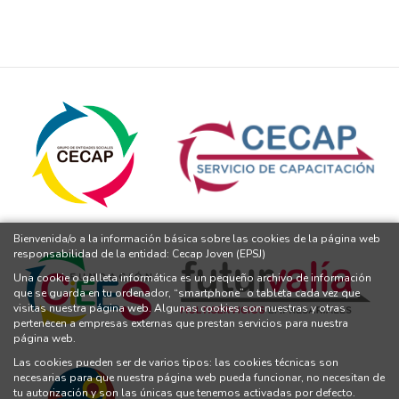
Bienvenida/o a la información básica sobre las cookies de la página web
responsabilidad de la entidad: Cecap Joven (EPSJ)
Una cookie o galleta informática es un pequeño archivo de información
que se guarda en tu ordenador, “smartphone” o tableta cada vez que
visitas nuestra página web. Algunas cookies son nuestras y otras
pertenecen a empresas externas que prestan servicios para nuestra
página web.
Las cookies pueden ser de varios tipos: las cookies técnicas son
necesarias para que nuestra página web pueda funcionar, no necesitan de
tu autorización y son las únicas que tenemos activadas por defecto.