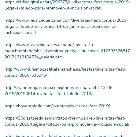
https://eldiadigital.es/art/296277/el-diversitas-fest-corpus-2019-
llega-a-toledo-para-promover-la-inclusion-social
https://www.musicaquintanar.com/diversitas-fest-corpus-2019-
llega-a-toledo-el-viernes-14-de-junio-para-promover-la-
inclusion-social/
https://www.lavozdigital.es/espana/castilla-la-
mancha/toledo/abci-diversitas-vuelve-liar-casco-212397366817-
20171212194534_galeria.html
http://www.turismocastillalamancha.es/fiestas/diversitas-fest-
corpus-2019-535076/
http://criandoenparalelo.com/planes-en-paralelo-13-06-
2019/20190614-diversitas-fest-toledo-2019/
https://hoyentoledo.com/eventos/diversitas-fest-2019/
https://30diastoledo.es/dontstop-the-music-el-diversitas-fest-
corpus-2019-llega-a-toledo-para-promover-la-inclusion-social/
https://www.leyendasdetoledo.com/conciertos-corpus-christi-