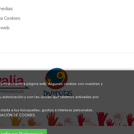
medias
ca Cookies
 web
 visitas nuestra página web. Algunas cookies son nuestras y
tu autorización y son las únicas que tenemos activadas por
justada a tus búsquedas, gustos e intereses personales.
GURACIÓN DE COOKIES.
onfigurar Preferencias