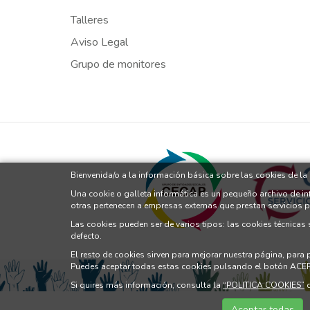
Talleres
Aviso Legal
Grupo de monitores
Bienvenida/o a la información básica sobre las cookies de l
Una cookie o galleta informática es un pequeño archivo de i
otras pertenecen a empresas externas que prestan servicios 
Las cookies pueden ser de varios tipos: las cookies técnicas
defecto.
El resto de cookies sirven para mejorar nuestra página, para
Puedes aceptar todas estas cookies pulsando el botón ACE
Si quires más información, consulta la
“POLITICA COOKIES”
d
Aceptar todas