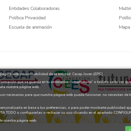
Entidades Colaboradoras
Multi
Política Privacidad
Políti
Escuela de animación
Mapa
a página web responsabilidad de la entidad: Cecap Joven (EPSJ)
nformación que se guarda en tu ordenador, “smartphone” o tableta cada vez que
para nuestra página web.
 son necesarias para que nuestra página web pueda funcionar, no necesitan de 
 personalizarla en base a tus preferencias, o para poder mostrarte publicidad a
PTA TODO o configurarlas o rechazar su uso clicando en el apartado CONFI
e nuestra página web.
C