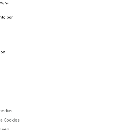
s, ya
nto por
ión
medias
ca Cookies
 web