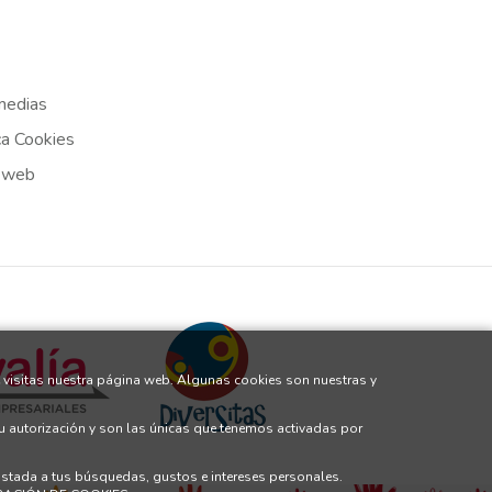
medias
ca Cookies
 web
 visitas nuestra página web. Algunas cookies son nuestras y
tu autorización y son las únicas que tenemos activadas por
justada a tus búsquedas, gustos e intereses personales.