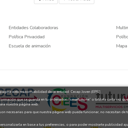
Entidades Colaboradoras
Multi
Política Privacidad
Políti
Escuela de animación
Mapa
a página web responsabilidad de la entidad: Cecap Joven (EPSJ)
nformación que se guarda en tu ordenador, “smartphone” o tableta cada vez que
para nuestra página web.
 son necesarias para que nuestra página web pueda funcionar, no necesitan de 
 personalizarla en base a tus preferencias, o para poder mostrarte publicidad a