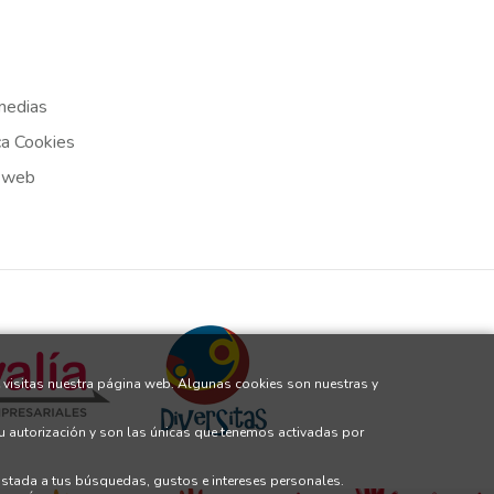
medias
ca Cookies
 web
 visitas nuestra página web. Algunas cookies son nuestras y
tu autorización y son las únicas que tenemos activadas por
justada a tus búsquedas, gustos e intereses personales.