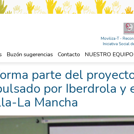
Moviliza-T - Recon
Iniciativa Social
s
Buzón sugerencias
Contacto
NUESTRO EQUIPO
orma parte del proyect
ulsado por Iberdrola y 
lla-La Mancha