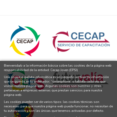
Bienvenida/o a la información básica sobre las cookies de la página web
responsabilidad de la entidad: Cecap Joven (EPSJ)
Una cookie o galleta informática es un pequeño archivo de información
que se guarda en tu ordenador, “smartphone” o tableta cada vez que
visitas nuestra página web. Algunas cookies son nuestras y otras
pertenecen a empresas externas que prestan servicios para nuestra
página web.
Las cookies pueden ser de varios tipos: las cookies técnicas son
necesarias para que nuestra página web pueda funcionar, no necesitan de
tu autorización y son las únicas que tenemos activadas por defecto.