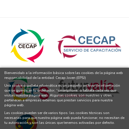
Bienvenida/o a la información básica sobre las cookies de la página web
responsabilidad de la entidad: Cecap Joven (EPSJ)
Una cookie o galleta informática es un pequeño archivo de información
que se guarda en tu ordenador, “smartphone” o tableta cada vez que
visitas nuestra página web. Algunas cookies son nuestras y otras
pertenecen a empresas externas que prestan servicios para nuestra
página web.
Las cookies pueden ser de varios tipos: las cookies técnicas son
necesarias para que nuestra página web pueda funcionar, no necesitan de
tu autorización y son las únicas que tenemos activadas por defecto.