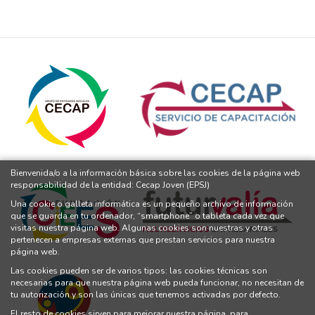
Bienvenida/o a la información básica sobre las cookies de la página web
responsabilidad de la entidad: Cecap Joven (EPSJ)
Una cookie o galleta informática es un pequeño archivo de información
que se guarda en tu ordenador, “smartphone” o tableta cada vez que
visitas nuestra página web. Algunas cookies son nuestras y otras
pertenecen a empresas externas que prestan servicios para nuestra
página web.
Las cookies pueden ser de varios tipos: las cookies técnicas son
necesarias para que nuestra página web pueda funcionar, no necesitan de
tu autorización y son las únicas que tenemos activadas por defecto.
El resto de cookies sirven para mejorar nuestra página, para