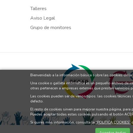
Talleres
Aviso Legal
Grupo de monitores
Bienvenida/o a la información básica sobre las cookies de l
Una cookie o galleta informática es un pequeño archivo de i
otras pertenecen a empresas externas que prestan servicios 
Las cookies pueden ser de varios tipos: las cookies técnicas
defecto.
El resto de cookies sirven para mejorar nuestra página, para
Puedes aceptar todas estas cookies pulsando el botón ACE
Si quires más información, consulta la
“POLITICA COOKIES”
d
Aceptar todas