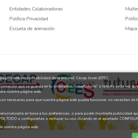
Entidades Colaboradoras
Multi
Política Privacidad
Políti
Escuela de animación
Mapa
a página web responsabilidad de la entidad: Cecap Joven (EPSJ)
nformación que se guarda en tu ordenador, “smartphone” o tableta cada vez que
para nuestra página web.
 son necesarias para que nuestra página web pueda funcionar, no necesitan de 
 personalizarla en base a tus preferencias, o para poder mostrarte publicidad a
PTA TODO o configurarlas o rechazar su uso clicando en el apartado CONFI
e nuestra página web.
C