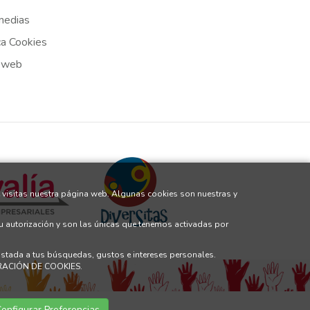
medias
ca Cookies
 web
 visitas nuestra página web. Algunas cookies son nuestras y
tu autorización y son las únicas que tenemos activadas por
justada a tus búsquedas, gustos e intereses personales.
GURACIÓN DE COOKIES.
onfigurar Preferencias