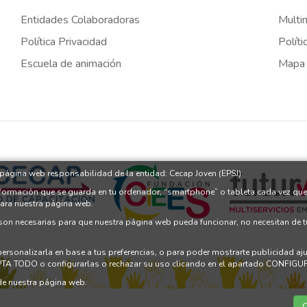
Entidades Colaboradoras
Multi
Política Privacidad
Políti
Escuela de animación
Mapa
a página web responsabilidad de la entidad: Cecap Joven (EPSJ)
nformación que se guarda en tu ordenador, “smartphone” o tableta cada vez que
para nuestra página web.
 son necesarias para que nuestra página web pueda funcionar, no necesitan de 
 personalizarla en base a tus preferencias, o para poder mostrarte publicidad a
PTA TODO o configurarlas o rechazar su uso clicando en el apartado CONFI
e nuestra página web.
C