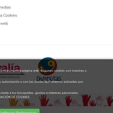
medias
ca Cookies
 web
 visitas nuestra página web. Algunas cookies son nuestras y
tu autorización y son las únicas que tenemos activadas por
justada a tus búsquedas, gustos e intereses personales.
GURACIÓN DE COOKIES.
onfigurar Preferencias