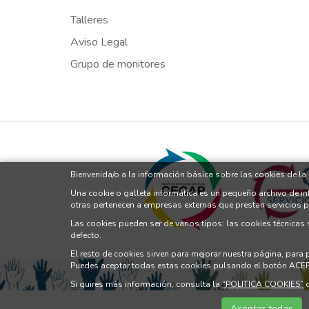
Talleres
Aviso Legal
Grupo de monitores
Bienvenida/o a la información básica sobre las cookies de l
Una cookie o galleta informática es un pequeño archivo de i
otras pertenecen a empresas externas que prestan servicios 
Las cookies pueden ser de varios tipos: las cookies técnicas
defecto.
El resto de cookies sirven para mejorar nuestra página, para
Puedes aceptar todas estas cookies pulsando el botón ACE
Si quires más información, consulta la
“POLITICA COOKIES”
d
Aceptar todas