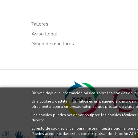
Talleres
Aviso Legal
Grupo de monitores
Bienvenida/o a la información básica sobre las cookies de l
Una cookie o galleta informática es un pequeño archivo de i
otras pertenecen a empresas externas que prestan servicios 
Las cookies pueden ser de varios tipos: las cookies técnicas
defecto.
El resto de cookies sirven para mejorar nuestra página, para
Puedes aceptar todas estas cookies pulsando el botón ACE