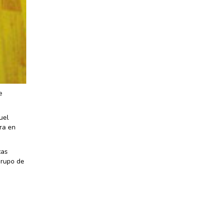
e
uel
ra en
zas
Grupo de