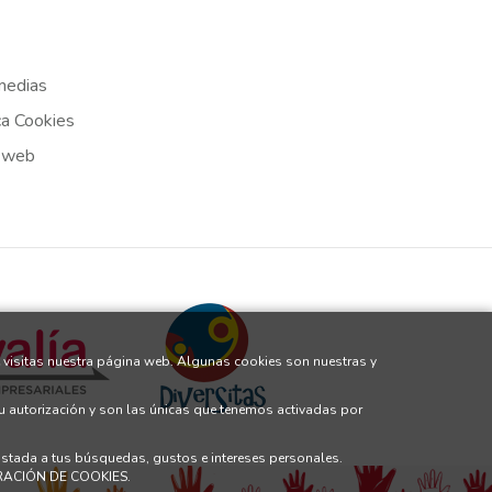
medias
ca Cookies
 web
 visitas nuestra página web. Algunas cookies son nuestras y
tu autorización y son las únicas que tenemos activadas por
justada a tus búsquedas, gustos e intereses personales.
GURACIÓN DE COOKIES.