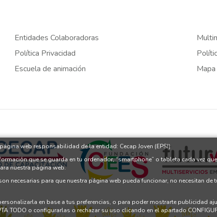
Entidades Colaboradoras
Multi
Política Privacidad
Políti
Escuela de animación
Mapa
a página web responsabilidad de la entidad: Cecap Joven (EPSJ)
nformación que se guarda en tu ordenador, “smartphone” o tableta cada vez que
para nuestra página web.
 son necesarias para que nuestra página web pueda funcionar, no necesitan de 
 personalizarla en base a tus preferencias, o para poder mostrarte publicidad a
PTA TODO o configurarlas o rechazar su uso clicando en el apartado CONFI