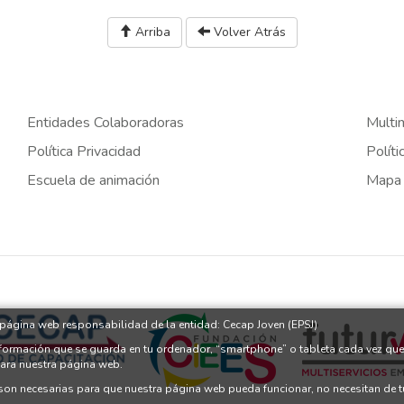
Arriba
Volver Atrás
Entidades Colaboradoras
Multi
Política Privacidad
Políti
Escuela de animación
Mapa
a página web responsabilidad de la entidad: Cecap Joven (EPSJ)
nformación que se guarda en tu ordenador, “smartphone” o tableta cada vez que
para nuestra página web.
 son necesarias para que nuestra página web pueda funcionar, no necesitan de 