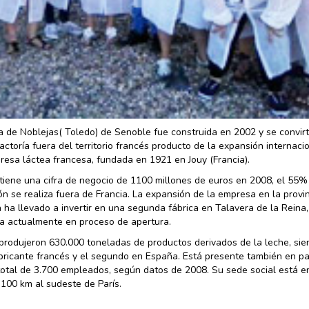
a de Noblejas( Toledo) de Senoble fue construida en 2002 y se convirt
actoría fuera del territorio francés producto de la expansión internaci
resa láctea francesa, fundada en 1921 en Jouy (Francia).
tiene una cifra de negocio de 1100 millones de euros en 2008, el 55%
n se realiza fuera de Francia. La expansión de la empresa en la provi
 ha llevado a invertir en una segunda fábrica en Talavera de la Reina
a actualmente en proceso de apertura.
produjeron 630.000 toneladas de productos derivados de la leche, sie
abricante francés y el segundo en España. Está presente también en pa
a total de 3.700 empleados, según datos de 2008. Su sede social está e
 100 km al sudeste de París.