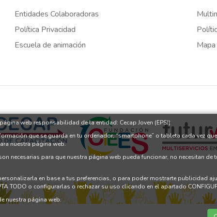
Entidades Colaboradoras
Multi
Política Privacidad
Políti
Escuela de animación
Mapa
a página web responsabilidad de la entidad: Cecap Joven (EPSJ)
nformación que se guarda en tu ordenador, “smartphone” o tableta cada vez que
para nuestra página web.
 son necesarias para que nuestra página web pueda funcionar, no necesitan de 
 personalizarla en base a tus preferencias, o para poder mostrarte publicidad a
PTA TODO o configurarlas o rechazar su uso clicando en el apartado CONFI
e nuestra página web.
C