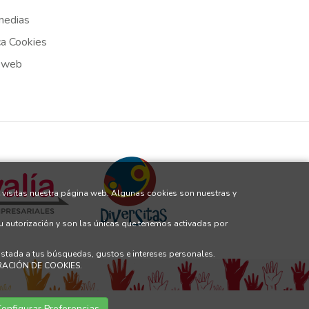
medias
ca Cookies
 web
 visitas nuestra página web. Algunas cookies son nuestras y
tu autorización y son las únicas que tenemos activadas por
justada a tus búsquedas, gustos e intereses personales.
GURACIÓN DE COOKIES.
onfigurar Preferencias