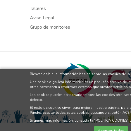
Talleres
Aviso Legal
Grupo de monitores
Bienvenida/o a la información básica sobre las cookies de l
Una cookie o galleta informática es un pequeño archivo de i
otras pertenecen a empresas externas que prestan servicios 
Las cookies pueden ser de varios tipos: las cookies técnicas
defecto.
El resto de cookies sirven para mejorar nuestra página, para
Puedes aceptar todas estas cookies pulsando el botón ACE
Si quires más información, consulta la
“POLITICA COOKIES”
d
Aceptar todas