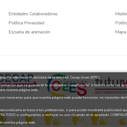
Entidades Colaboradoras
Multi
Política Privacidad
Políti
Escuela de animación
Mapa
a página web responsabilidad de la entidad: Cecap Joven (EPSJ)
nformación que se guarda en tu ordenador, “smartphone” o tableta cada vez que
para nuestra página web.
 son necesarias para que nuestra página web pueda funcionar, no necesitan de 
 personalizarla en base a tus preferencias, o para poder mostrarte publicidad a
PTA TODO o configurarlas o rechazar su uso clicando en el apartado CONFI
e nuestra página web.