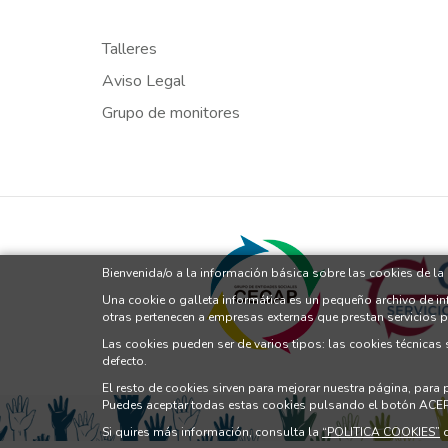
Talleres
Aviso Legal
Grupo de monitores
Bienvenida/o a la información básica sobre las cookies de l
Una cookie o galleta informática es un pequeño archivo de i
otras pertenecen a empresas externas que prestan servicios 
Las cookies pueden ser de varios tipos: las cookies técnicas
defecto.
El resto de cookies sirven para mejorar nuestra página, para
Puedes aceptar todas estas cookies pulsando el botón ACE
Si quires más información, consulta la
“POLITICA COOKIES”
d