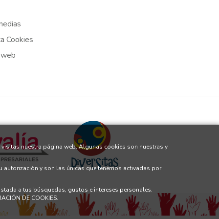
medias
ca Cookies
 web
 visitas nuestra página web. Algunas cookies son nuestras y
tu autorización y son las únicas que tenemos activadas por
justada a tus búsquedas, gustos e intereses personales.
GURACIÓN DE COOKIES.