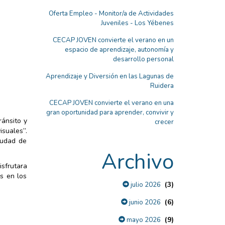
Oferta Empleo - Monitor/a de Actividades
Juveniles - Los Yébenes
CECAP JOVEN convierte el verano en un
espacio de aprendizaje, autonomía y
desarrollo personal
Aprendizaje y Diversión en las Lagunas de
Ruidera
CECAP JOVEN convierte el verano en una
gran oportunidad para aprender, convivir y
ránsito y
crecer
suales”.
iudad de
Archivo
isfrutara
es en los
(3)
julio 2026
(6)
junio 2026
(9)
mayo 2026