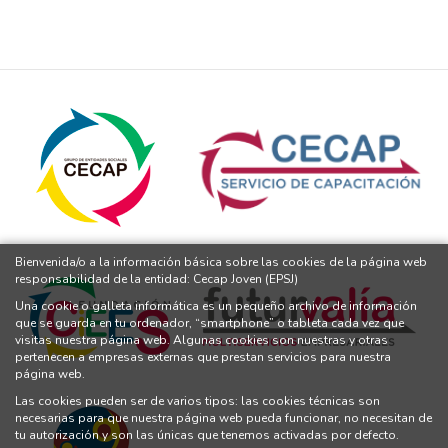
Bienvenida/o a la información básica sobre las cookies de la página web
responsabilidad de la entidad: Cecap Joven (EPSJ)
Una cookie o galleta informática es un pequeño archivo de información
que se guarda en tu ordenador, “smartphone” o tableta cada vez que
visitas nuestra página web. Algunas cookies son nuestras y otras
pertenecen a empresas externas que prestan servicios para nuestra
página web.
Las cookies pueden ser de varios tipos: las cookies técnicas son
necesarias para que nuestra página web pueda funcionar, no necesitan de
tu autorización y son las únicas que tenemos activadas por defecto.