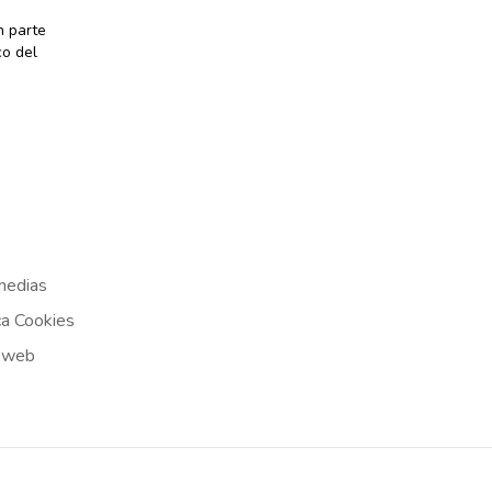
n parte
co del
medias
ca Cookies
 web